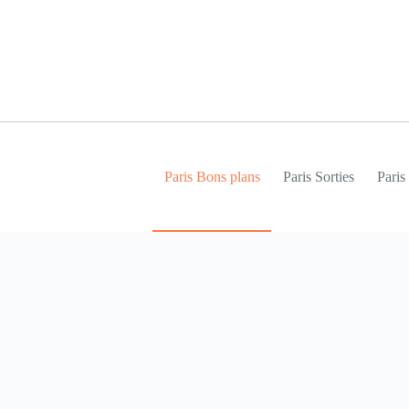
Passer
au
contenu
Paris Bons plans
Paris Sorties
Pari