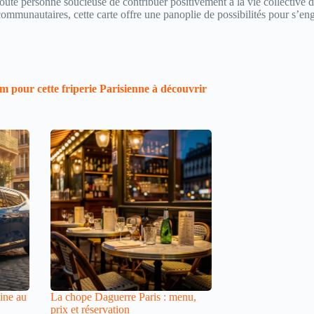
ute personne soucieuse de contribuer positivement à la vie collective de
s communautaires, cette carte offre une panoplie de possibilités pour s’
ur cette friperie Parisienne à découvrir
pine au
La chope Daguerre Paris : menu,
prix et réservation