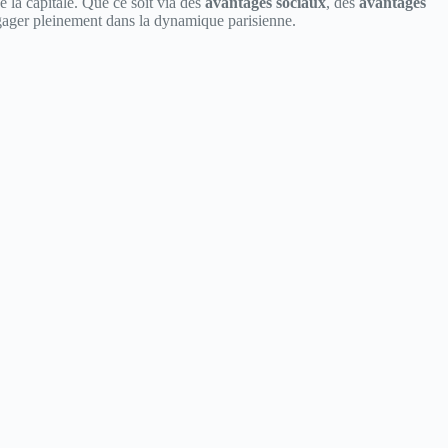
 la capitale. Que ce soit via des
avantages sociaux
, des
avantages
engager pleinement dans la dynamique parisienne.