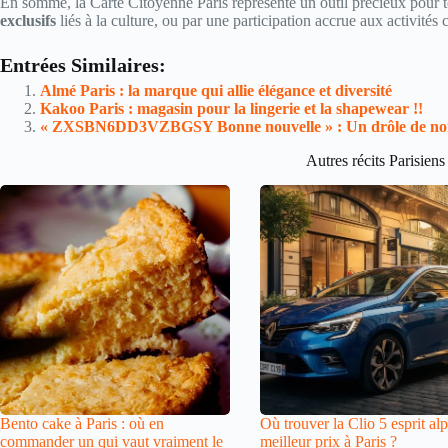
En somme, la Carte Citoyenne Paris représente un outil précieux pour to
exclusifs
liés à la culture, ou par une participation accrue aux activité
Entrées Similaires:
Almé Paris : la marque qui allie élégance et diversité
Kakoo Paris : magasin pour la lingerie et la shapewear !!
« ZXSBN6DD3VZBGSY Bonne nouvelle » : Un drôle de nom po
Autres récits Parisiens
Bento cake à Paris : où en
Où trouver la Clio 5 esprit al
commander un qui vaut vraiment le
meilleur prix à Paris ?