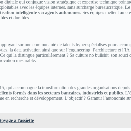
n digitale qui conjugue vision stratégique et expertise technique pointue 
ploitables avec les équipes internes, sans surcharge bureaucratique.
Le 
isation intelligente via agents autonomes
. Ses équipes mettent au cœu
bles et durables.​
puyant sur une communauté de talents hyper spécialisés pour accompagne
tics, la data activation ainsi que sur l’engineering, l’architecture et l’I
Ce qui la distingue particulièrement ? Sa culture no bullshit, son souci 
novation mesurable.​
015, qui accompagne la transformation des grandes organisations depuis
lients formés dans les secteurs bancaires, industriels et publics
. L’
e en recherche et développement. L’objectif ? Garantir l’autonomie straté
oyage à l'assiette