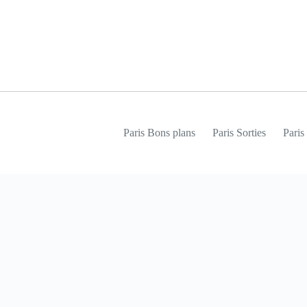
Passer
au
contenu
Paris Bons plans
Paris Sorties
Pari