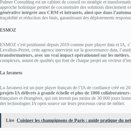
Palmer Consulting est un cabinet de conseil en stratégie et transformatio
approche holistique permet de coconstruire des solutions directement ex
générative intégrée aux CRM et intranets, ainsi que dans l’automat
traçabilité et réduction des biais, garantissant des déploiements responsa
ESMOZ
ESMOZ s’est positionné depuis 2019 comme pure player data et IA, s’ap
Levallois-Perret, cette agence intervient sur la gouvernance data, l’analy
transformateurs, avec un vrai impact opérationnel sur les métiers.
complexes, autant de qualités qui font de chaque projet un vecteur d’in
La Javaness
La Javaness est un pure player français de l’IA de confiance créé en 2
projets IA délivrés à grande échelle et plus de 1000 collaborateurs c
françaises et étrangères, qui ont investi pas moins de 30 000 jours homm
des technologies IA open source sur leurs processus cœur de métier.​
Lire
Cuisiner les champignons de Paris : guide pratique du nett