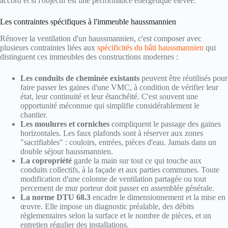
accord et si l'objectif est une performance énergétique élevée.
Les contraintes spécifiques à l'immeuble haussmannien
Rénover la ventilation d'un haussmannien, c'est composer avec
plusieurs contraintes liées aux
spécificités du bâti haussmannien
qui
distinguent ces immeubles des constructions modernes :
Les conduits de cheminée existants
peuvent être réutilisés pour
faire passer les gaines d'une VMC, à condition de vérifier leur
état, leur continuité et leur étanchéité. C'est souvent une
opportunité méconnue qui simplifie considérablement le
chantier.
Les moulures et corniches
compliquent le passage des gaines
horizontales. Les faux plafonds sont à réserver aux zones
"sacrifiables" : couloirs, entrées, pièces d'eau. Jamais dans un
double séjour haussmannien.
La copropriété
garde la main sur tout ce qui touche aux
conduits collectifs, à la façade et aux parties communes. Toute
modification d'une colonne de ventilation partagée ou tout
percement de mur porteur doit passer en assemblée générale.
La norme DTU 68.3
encadre le dimensionnement et la mise en
œuvre. Elle impose un diagnostic préalable, des débits
réglementaires selon la surface et le nombre de pièces, et un
entretien régulier des installations.