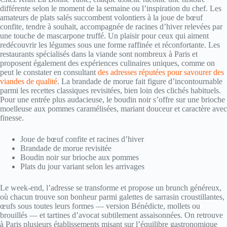
différente selon le moment de la semaine ou l’inspiration du chef. Les
amateurs de plats salés succombent volontiers à la joue de bœuf
confite, tendre à souhait, accompagnée de racines d’hiver relevées par
une touche de mascarpone truffé. Un plaisir pour ceux qui aiment
redécouvrir les légumes sous une forme raffinée et réconfortante. Les
restaurants spécialisés dans la viande sont nombreux à Paris et
proposent également des expériences culinaires uniques, comme on
peut le constater en consultant
des adresses réputées pour savourer des
viandes de qualité
. La brandade de morue fait figure d’incontournable
parmi les recettes classiques revisitées, bien loin des clichés habituels.
Pour une entrée plus audacieuse, le boudin noir s’offre sur une brioche
moelleuse aux pommes caramélisées, mariant douceur et caractère avec
finesse.
Joue de bœuf confite et racines d’hiver
Brandade de morue revisitée
Boudin noir sur brioche aux pommes
Plats du jour variant selon les arrivages
Le week-end, l’adresse se transforme et propose un brunch généreux,
où chacun trouve son bonheur parmi galettes de sarrasin croustillantes,
œufs sous toutes leurs formes — version Bénédicte, mollets ou
brouillés — et tartines d’avocat subtilement assaisonnées. On retrouve
à Paris plusieurs établissements misant sur l’équilibre gastronomique