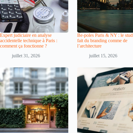
Expert judiciaire en analyse
Be-poles Paris & NY : le stud
accidentelle technique à Paris :
fait du branding comme de
comment ça fonctionne ?
l’architecture
juillet 31, 2026
juillet 15, 2026