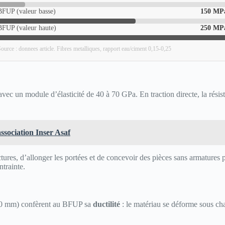
BFUP (valeur basse)
150 MP
BFUP (valeur haute)
250 MP
ource : donnees article. Fibres metalliques, rapport eau/ciment 0,15-0,25
c un module d’élasticité de 40 à 70 GPa. En traction directe, la résist
ssociation Inser Asaf
tructures, d’allonger les portées et de concevoir des pièces sans armatu
ntrainte.
 20 mm) confèrent au BFUP sa
ductilité
: le matériau se déforme sous cha