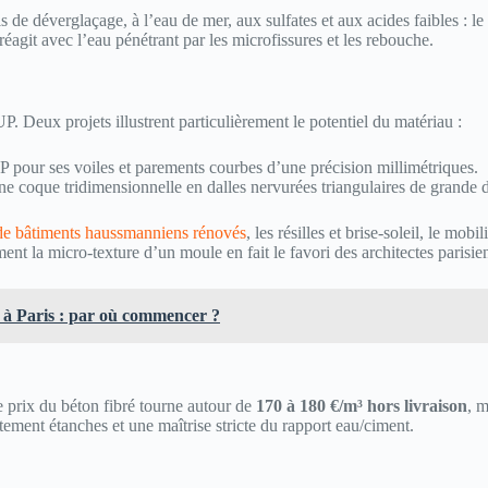
ls de déverglaçage, à l’eau de mer, aux sulfates et aux acides faibles : 
réagit avec l’eau pénétrant par les microfissures et les rebouche.
P. Deux projets illustrent particulièrement le potentiel du matériau :
 pour ses voiles et parements courbes d’une précision millimétriques.
e coque tridimensionnelle en dalles nervurées triangulaires de grande d
de bâtiments haussmanniens rénovés
, les résilles et brise-soleil, le mob
nt la micro-texture d’un moule en fait le favori des architectes parisien
 Paris : par où commencer ?
 prix du béton fibré tourne autour de
170 à 180 €/m³ hors livraison
, m
tement étanches et une maîtrise stricte du rapport eau/ciment.