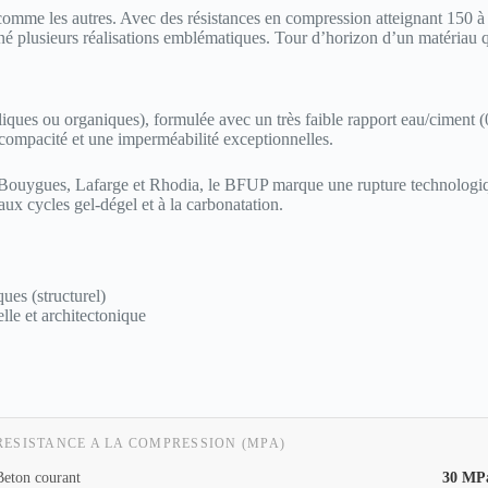
comme les autres. Avec des résistances en compression atteignant 150 
gné plusieurs réalisations emblématiques. Tour d’horizon d’un matériau q
iques ou organiques), formulée avec un très faible rapport eau/ciment (0,
e compacité et une imperméabilité exceptionnelles.
Bouygues, Lafarge et Rhodia, le BFUP marque une rupture technologiqu
aux cycles gel-dégel et à la carbonatation.
ues (structurel)
elle et architectonique
RESISTANCE A LA COMPRESSION (MPA)
Beton courant
30 MP